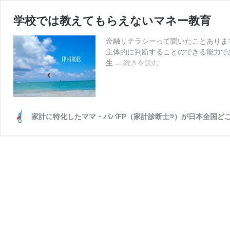
学校では教えてもらえないマネー教育
金融リテラシーって聞いたことありま
主体的に判断することのできる能力で
学
生 …
続きを読む
校
で
は
教
え
家計に特化したママ・パパFP（家計診断士®）が日本全国どこ
て
も
ら
え
な
い
マ
ネ
ー
教