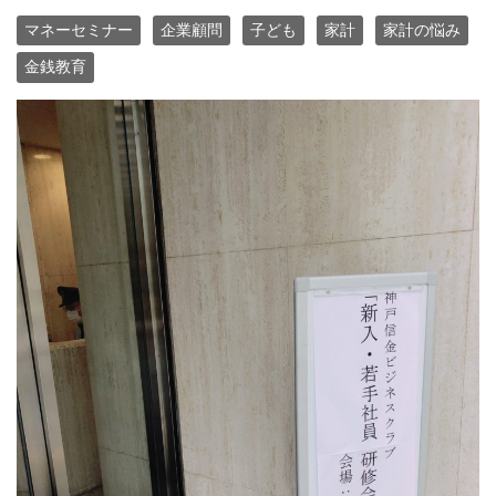
マネーセミナー
企業顧問
子ども
家計
家計の悩み
金銭教育