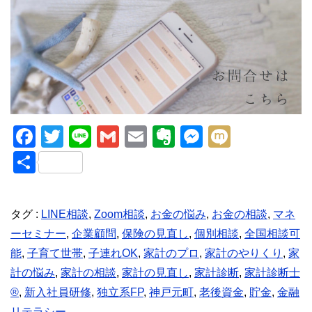
F
T
Li
G
E
E
M
M
a
wi
n
m
m
v
e
ixi
共
c
tt
e
ail
ail
er
ss
有
e
er
n
e
タグ :
LINE相談
,
Zoom相談
,
お金の悩み
,
お金の相談
,
マネ
b
ot
n
ーセミナー
,
企業顧問
,
保険の見直し
,
個別相談
,
全国相談可
o
e
g
能
,
子育て世帯
,
子連れOK
,
家計のプロ
,
家計のやりくり
,
家
o
er
計の悩み
,
家計の相談
,
家計の見直し
,
家計診断
,
家計診断士
k
®︎
,
新入社員研修
,
独立系FP
,
神戸元町
,
老後資金
,
貯金
,
金融
リテラシー