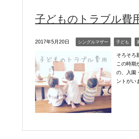
子どものトラブル費
2017年5月20日
シングルマザー
子ども
そろそろ
この時期
の、入園
ントがい