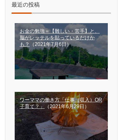
最近の投稿
お金の勉強＝【難しい・苦手】と、
脳がレッテルを貼っているだけか
も？
（2021年7月6日）
ワーママの働き方「仕事（収入）OR
子育て？」
（2021年6月29日）