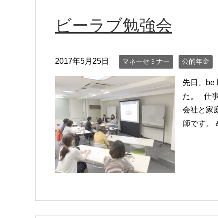
ビーラブ勉強会
2017年5月25日
マネーセミナー
公的年金
先日、be 
た。 仕
会社と家
師です。 