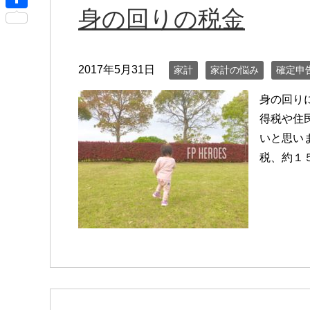
r
s
身の回りの税金
i
共
n
s
x
有
o
e
i
t
2017年5月31日
家計
家計の悩み
確定申
n
e
g
身の回り
e
得税や住
いと思い
r
税、約１