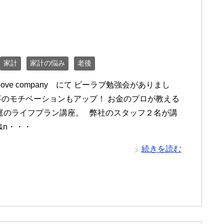
家計
家計の悩み
老後
love company にて ビーラブ勉強会がありまし
事のモチベーションもアップ！ お金のプロが教える
庭のライフプラン講座。 弊社のスタッフ２名が講
&n・・・
続きを読む