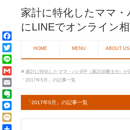
家計に特化したママ・
にLINEでオンライン
F
HOME
MENU
ABOUT US
a
T
c
w
L
家計に特化したママ・パパFP（家計診断士®）が
e
i
i
G
「2017年5月」の記事一覧
b
t
n
m
o
E
t
e
a
o
m
「2017年5月」の記事一覧
e
E
i
k
a
r
v
M
l
i
e
e
M
l