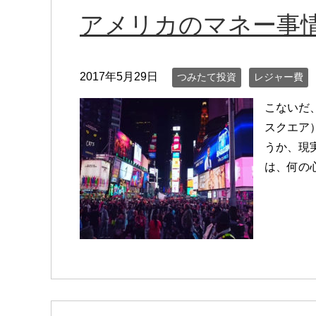
アメリカのマネー事
2017年5月29日
つみたて投資
レジャー費
こないだ
スクエア
うか、現
は、何の