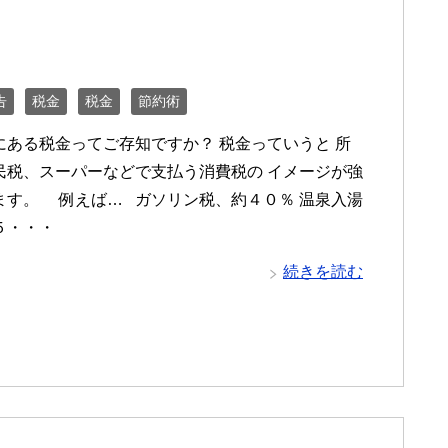
告
税金
税金
節約術
にある税金ってご存知ですか？ 税金っていうと 所
民税、スーパーなどで支払う消費税の イメージが強
ます。 例えば… ガソリン税、約４０％ 温泉入湯
５・・・
続きを読む