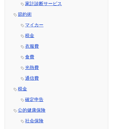
家計診断サービス
節約術
マイカー
税金
衣服費
食費
光熱費
通信費
税金
確定申告
公的健康保険
社会保険