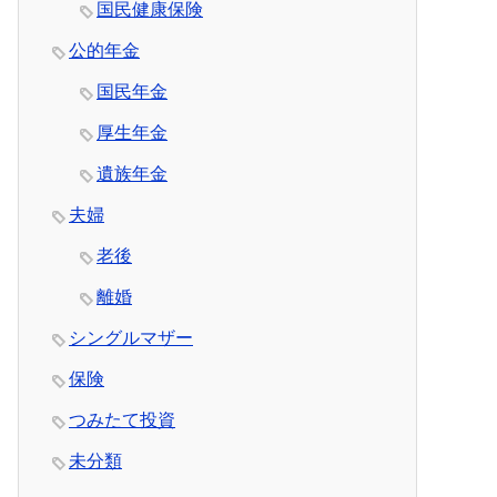
国民健康保険
公的年金
国民年金
厚生年金
遺族年金
夫婦
老後
離婚
シングルマザー
保険
つみたて投資
未分類