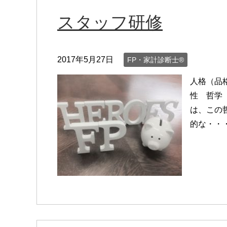
スタッフ研修
2017年5月27日
FP・家計診断士®
人格（品
性 哲学
は、この
的な・・