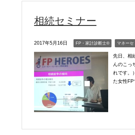
相続セミナー
2017年5月16日
FP・家計診断士®
マネーセ
先日、相
んのこっ
れです。
た女性F