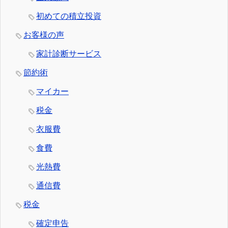
初めての積立投資
お客様の声
家計診断サービス
節約術
マイカー
税金
衣服費
食費
光熱費
通信費
税金
確定申告