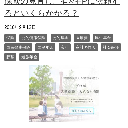
保険の見直し。有料FPに依頼す
るといくらかかる？
2018年9月12日
保険
公的健康保険
公的年金
医療費
厚生年金
国民健康保険
国民年金
家計
家計の悩み
社会保険
貯蓄
遺族年金