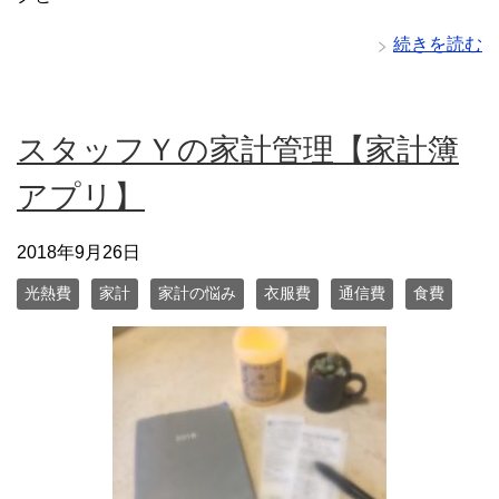
続きを読む
スタッフＹの家計管理【家計簿
アプリ】
2018年9月26日
光熱費
家計
家計の悩み
衣服費
通信費
食費