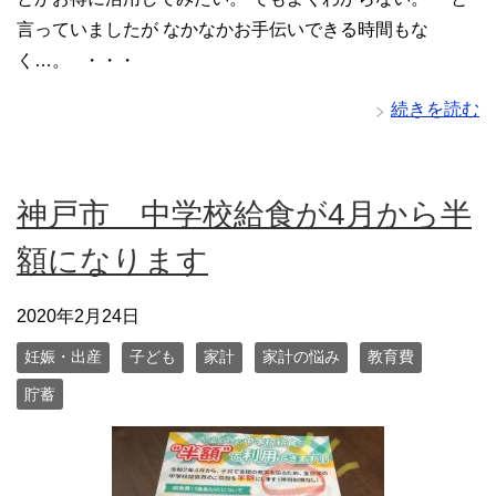
言っていましたが なかなかお手伝いできる時間もな
く…。 ・・・
続きを読む
神戸市 中学校給食が4月から半
額になります
2020年2月24日
妊娠・出産
子ども
家計
家計の悩み
教育費
貯蓄