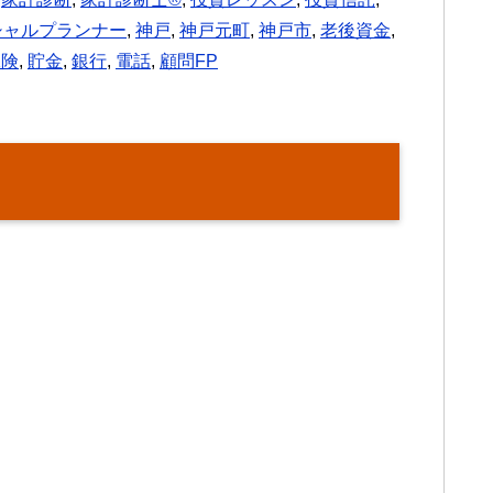
シャルプランナー
,
神戸
,
神戸元町
,
神戸市
,
老後資金
,
保険
,
貯金
,
銀行
,
電話
,
顧問FP