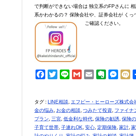
で判断ができない場合は 独立系のFPさんに 
系かわかるの？ 保険会社や、証券会社が くっ
ご確認ください。
F
T
Li
G
E
E
M
a
wi
n
m
m
v
e
i
c
tt
e
ail
ail
er
ss
e
er
n
e
タグ :
LINE相談
,
エフピー・ヒーローズ株式会
金の悩み
b
,
お金の相談
,
つみたて投資
ot
,
ファイナ
n
プラン
,
三宮
,
低金利な時代
,
保険の勧誘
,
保険
o
e
g
子育て世帯
,
子連れOK
,
安心
,
定期保険
,
家計
,
家
o
er
計のやりくり
,
家計の悩み
,
家計の相談
,
家計簿