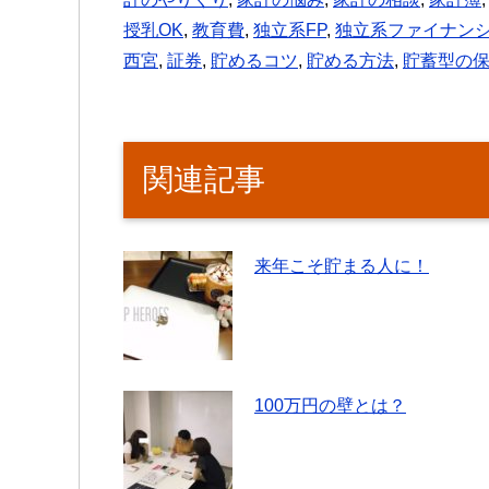
k
授乳OK
,
教育費
,
独立系FP
,
独立系ファイナン
西宮
,
証券
,
貯めるコツ
,
貯める方法
,
貯蓄型の
関連記事
来年こそ貯まる人に！
100万円の壁とは？