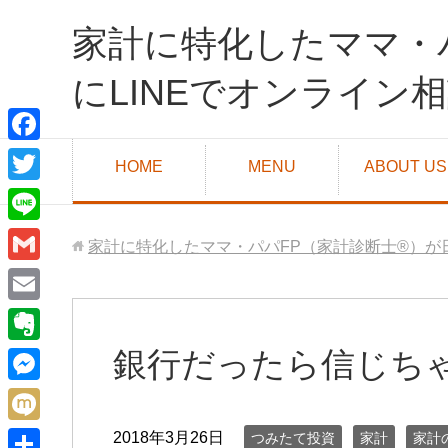
家計に特化したママ・
にLINEでオンライン
F
HOME
MENU
ABOUT US
a
T
c
w
L
家計に特化したママ・パパFP（家計診断士®）が
e
i
i
G
b
t
n
m
o
E
t
e
a
o
m
銀行だったら信じちゃ
e
E
i
k
a
r
v
M
l
i
e
e
M
2018年3月26日
つみたて投資
家計
家計
l