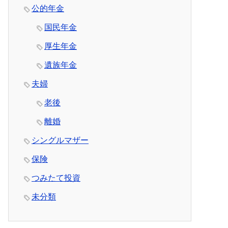
公的年金
国民年金
厚生年金
遺族年金
夫婦
老後
離婚
シングルマザー
保険
つみたて投資
未分類