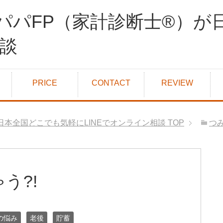
パパFP（家計診断士®）が
相談
PRICE
CONTACT
REVIEW
日本全国どこでも気軽にLINEでオンライン相談
TOP
つ
う?!
の悩み
老後
貯蓄