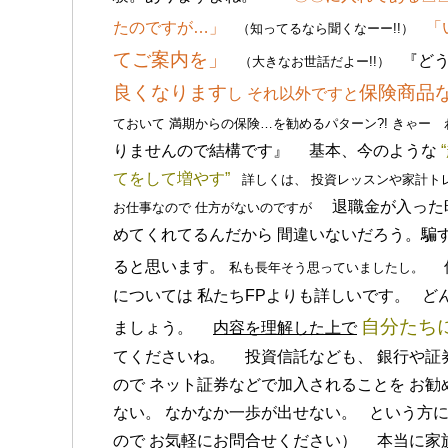
たのですが…」
「
（知ってるなら聞くなーー!!）
てご案内を」
『どう
（大きなお世話だよー!!）
良くなります
保険商品
し
それ以外ですと
ておいて
満期からの保険…を勧めるパターン?!
きゃー 
りませんので結構です』 基本、今のような
てをして増やす”
詳しくは、
投資レッスンや家計ト
退職金が入った時
お仕事なので
仕方がないのですが
めてくれてるんだから 間違いないだろう。騙
ると思います。
保
私も長年そう思っていましたし。
については 私たちFPよりも詳しいです。 ど
自分たち
ましょう。
内容を理解した上で
てくださいね。 投資信託なども、 銀行や証
ので ネット証券などで加入されることを お勧
ない。 なかなか一歩が出せない。 という方に
ので お気軽にお問合せください） 本当に家