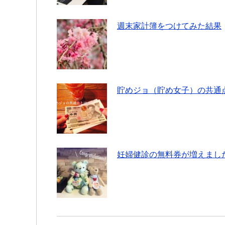
週末家計簿をつけてみた結果
貯めジョ（貯め女子）の共通
妊婦健診の無料券が増えました