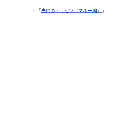
「
夫婦のトリセツ（マネー編）
」