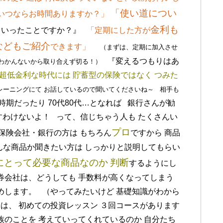
「使い道につい
いつならお時間ありますか？」
金利も
いったことですか？』
「定期にした方が
などもご紹介
できます」
（まずは、定期に加入させ
『変えるつもりはあ
わかんないから取り合えず切る！）
“超低金利な時代には
貯蓄型の保険ではなく
つみた
レーニングにて
お話しているので聞いてくださいね～
相手も
期だったり 70代80代…となれば 銀行さんが勧
すわけないよ！ って、信じちゃう人も たくさんい
プロ
険会社・銀行の方は もちろん
ですから 商品
んな商品か聞きたい方は しっかりと説明してもらい
にとって必要な商品なのか
判断
するようにし
券会社は、どうしても 手数料が高くなってしまう
めします。 （やってみたいけど 基礎知識がわから
は、 初めての投資レッスン ３回コースがあります
族のことを 考えていってくれているのか 自分たち