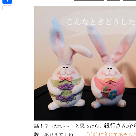
r
s
i
共
n
s
x
有
o
e
i
t
n
e
g
e
r
銀行さんか
話！？
と思ったら、
（だれ～～）
験。ありますよね。
「〇〇に入れてある△