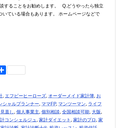
相談することをお勧めします。 Q.どうやったら独立
ついている場合もあります。 ホームページなどで
M
共
xi
有
社
,
エフピーヒーローズ
,
オーダーメイド家計簿
,
お
ンシャルプランナー
,
ママFP
,
マンツーマン
,
ライフ
の見直し
,
個人事業主
,
個別相談
,
全国相談可能
,
大阪
,
計コンシェルジュ
,
家計ダイエット
,
家計のプロ
,
家
,
家計診断
,
家計診断士®︎
,
投資レッスン
,
投資信託
,