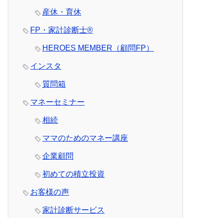
産休・育休
FP・家計診断士®
HEROES MEMBER（顧問FP）
インスタ
質問箱
マネーセミナー
相続
ママのためのマネー講座
企業顧問
初めての積立投資
お客様の声
家計診断サービス