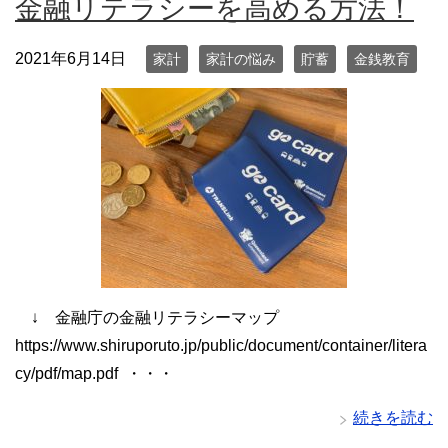
金融リテラシーを高める方法！
2021年6月14日
家計
家計の悩み
貯蓄
金銭教育
↓ 金融庁の金融リテラシーマップ
https://www.shiruporuto.jp/public/document/container/litera
cy/pdf/map.pdf ・・・
続きを読む