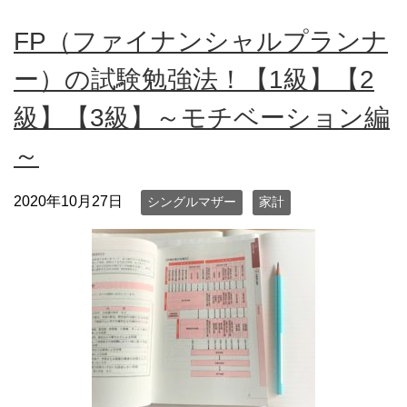
FP（ファイナンシャルプランナ
ー）の試験勉強法！【1級】【2
級】【3級】～モチベーション編
～
2020年10月27日
シングルマザー
家計