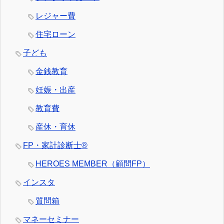
レジャー費
住宅ローン
子ども
金銭教育
妊娠・出産
教育費
産休・育休
FP・家計診断士®
HEROES MEMBER（顧問FP）
インスタ
質問箱
マネーセミナー