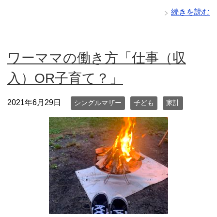
続きを読む
ワーママの働き方「仕事（収
入）OR子育て？」
2021年6月29日
シングルマザー
子ども
家計