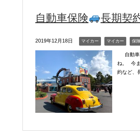
自動車保険
長期契
2019年12月18日
マイカー
マイカー
保
自動車保
ね。 今
約など、