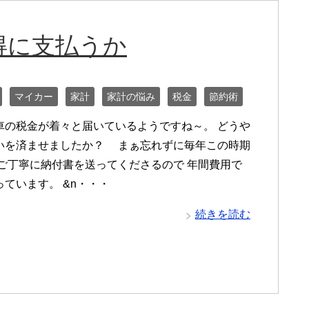
得に支払うか
マイカー
家計
家計の悩み
税金
節約術
車の税金が着々と届いているようですね～。 どうや
いを済ませましたか？ まぁ忘れずに毎年この時期
 ご丁寧に納付書を送ってくださるので 年間費用で
ています。 &n・・・
続きを読む