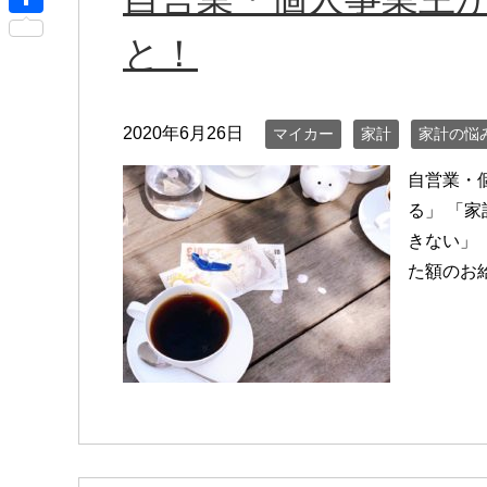
r
s
i
共
n
と！
s
x
有
o
e
i
t
n
2020年6月26日
マイカー
家計
家計の悩
e
g
自営業・
e
る」 「
r
きない」
た額のお