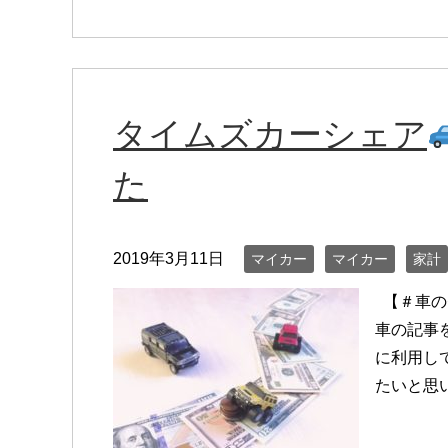
タイムズカーシェア
た
2019年3月11日
マイカー
マイカー
家計
【＃車の
車の記事
に利用し
たいと思