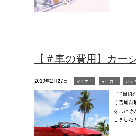
【＃車の費用】カー
2019年2月27日
マイカー
マイカー
レジ
FP目線
う普通自
をしたそ
しました