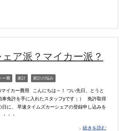
シェア派？マイカー派？
ャー費
家計
家計の悩み
のマイカー費用 こんにちは～！ つい先日、とうと
動車免許を手に入れたスタッフyです；） 免許取得
の日に、 早速タイムズカーシェアの登録申し込みを
！・・・
続きを読む