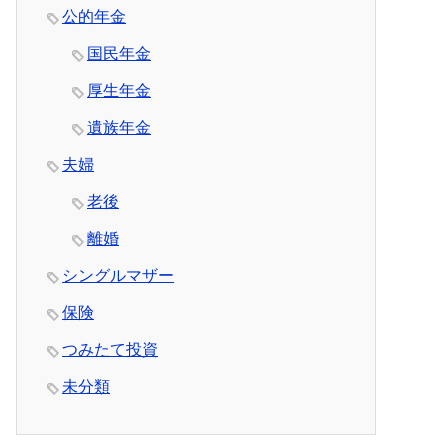
公的年金
国民年金
厚生年金
遺族年金
夫婦
老後
離婚
シングルマザー
保険
つみたて投資
未分類