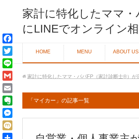
家計に特化したママ・
にLINEでオンライン
F
HOME
MENU
ABOUT US
a
T
c
w
L
家計に特化したママ・パパFP（家計診断士®）が
e
i
i
G
b
t
n
m
o
E
「マイカー」の記事一覧
t
e
a
o
m
e
E
i
k
a
r
v
M
l
i
e
e
M
自営業・個人事業主
l