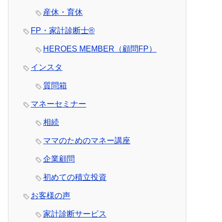
産休・育休
FP・家計診断士®
HEROES MEMBER（顧問FP）
インスタ
質問箱
マネーセミナー
相続
ママのためのマネー講座
企業顧問
初めての積立投資
お客様の声
家計診断サービス