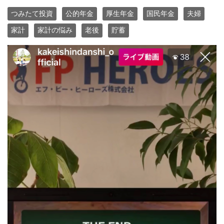
つみたて投資
公的年金
厚生年金
国民年金
夫婦
家計
家計の悩み
老後
貯蓄