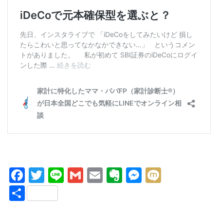
F
T
Li
G
E
E
M
M
a
wi
n
m
m
v
e
ixi
共
c
tt
e
ail
ail
er
ss
有