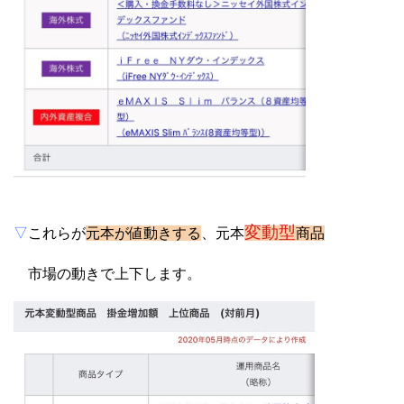
変動型
▽
これらが
元本が値動きする
、元本
商品
市場の動きで上下します。