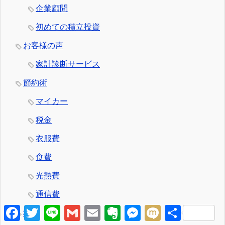
企業顧問
初めての積立投資
お客様の声
家計診断サービス
節約術
マイカー
税金
衣服費
食費
光熱費
通信費
F
T
L
G
E
E
M
M
共
税金
a
w
i
m
m
v
e
i
有
c
i
n
a
a
e
s
x