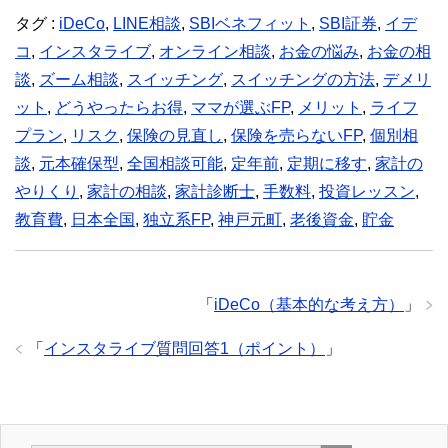
e
er
n
e
タグ :
iDeCo
,
LINE相談
,
SBIベネフィット
,
SBI証券
,
イデ
b
ot
n
コ
,
インスタライブ
,
オンライン相談
,
お金の悩み
,
お金の相
o
e
g
談
,
ズーム相談
,
スイッチング
,
スイッチングの方法
,
デメリ
o
er
ット
,
どうやったらお得
,
ママが選ぶFP
,
メリット
,
ライフ
k
プラン
,
リスク
,
保険の見直し
,
保険を売らないFP
,
個別相
談
,
元本確保型
,
全国相談可能
,
定年前
,
定期に移す
,
家計の
やりくり
,
家計の相談
,
家計診断士
,
手数料
,
投資レッスン
,
教育費
,
日本全国
,
独立系FP
,
神戸元町
,
老後資金
,
貯金
「
iDeCo（基本的な考え方）
」
「
インスタライブ質問回答1（ポイント）
」