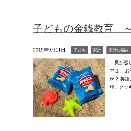
子どもの金銭教育 
2019年9月11日
子ども
家計
家計の悩み
夏が恋し
マは、 
か？ 英
球、クッ