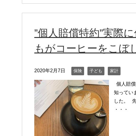
”個人賠償特約”実際
もがコーヒーをこぼ
2020年2月7日
保険
子ども
家計
個人賠償
知ってい
した。 
・・・