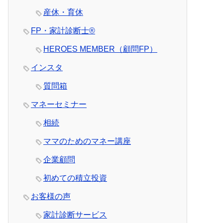
産休・育休
FP・家計診断士®
HEROES MEMBER（顧問FP）
インスタ
質問箱
マネーセミナー
相続
ママのためのマネー講座
企業顧問
初めての積立投資
お客様の声
家計診断サービス