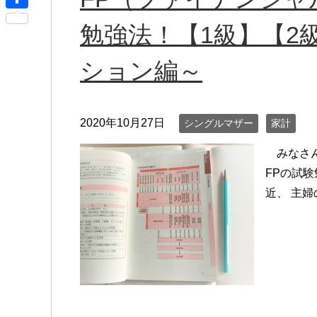
r
s
i
共
n
勉強法！【1級】【2
s
x
有
o
e
i
ション編～
t
n
e
g
e
2020年10月27日
シングルマザー
家計
r
みなさん
FPの試
近、 主