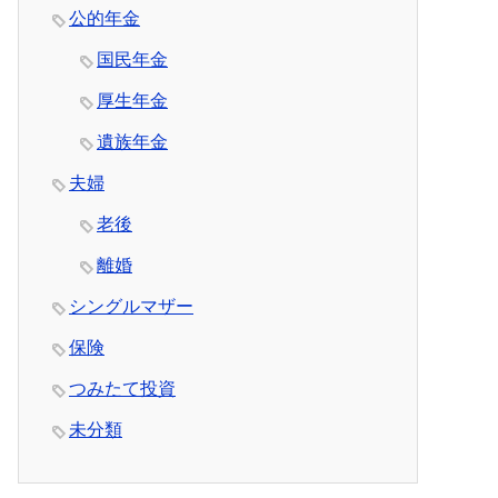
公的年金
国民年金
厚生年金
遺族年金
夫婦
老後
離婚
シングルマザー
保険
つみたて投資
未分類