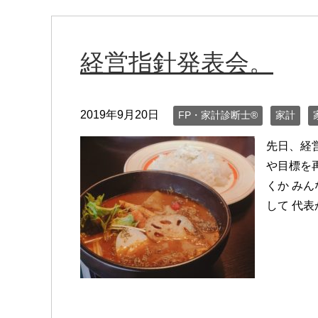
経営指針発表会。
2019年9月20日
FP・家計診断士®
家計
先日、経
や目標を
くか み
して 代