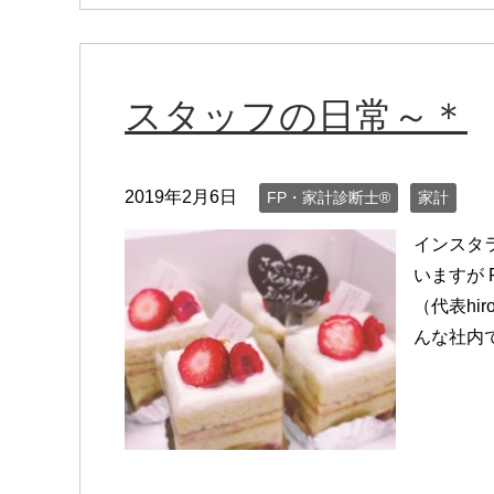
スタッフの日常～＊
2019年2月6日
FP・家計診断士®
家計
インスタ
いますが 
（代表hi
んな社内