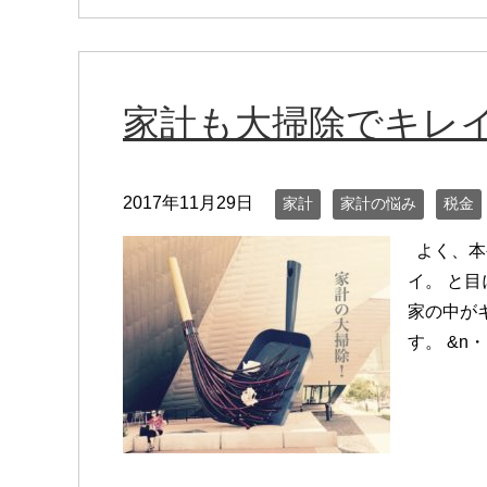
家計も大掃除でキレ
2017年11月29日
家計
家計の悩み
税金
よく、本
イ。 と
家の中が
す。 &n