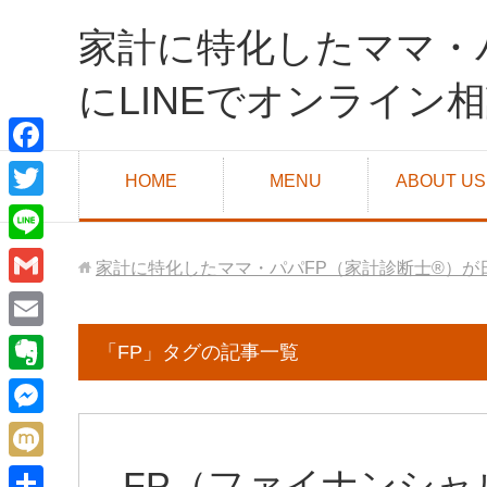
家計に特化したママ・
にLINEでオンライン
F
HOME
MENU
ABOUT US
a
T
c
w
L
家計に特化したママ・パパFP（家計診断士®）が
e
i
i
G
b
t
n
m
o
E
「FP」タグの記事一覧
t
e
a
o
m
e
E
i
k
a
r
v
M
l
i
e
e
M
FP（ファイナンシャ
l