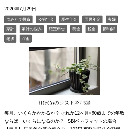
2020年7月29日
つみたて投資
公的年金
厚生年金
国民年金
夫婦
家計
家計の悩み
確定申告
税金
税金
節約術
老後
貯蓄
毎月、いくらかかかるか？ それか12ヶ月×60歳までの年数
ならば、いくらになるのか？ SBIベネフィットの場合