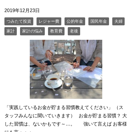
2019年12月23日
つみたて投資
レジャー費
公的年金
国民年金
夫婦
家計
家計の悩み
教育費
老後
「実践しているお金が貯まる習慣教えてください」 （ス
タッフみんなに聞いていきます） お金が貯まる習慣？ 大
した習慣は、ないかもです～…。 強いて言えば お客様