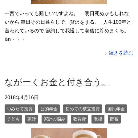
一言でいっても難しいですよね。 明日死ぬかもしれな
いから 毎日その日暮らしで、贅沢をする。 人生100年と
言われているので 節約して我慢して老後に貯めまくる。
&n・・・
続きを読む
ながーくお金と付き合う。
2018年4月16日
つみたて投資
公的年金
初めての積立投資
国民年金
子ども
家計
家計の悩み
教育費
老後
貯蓄