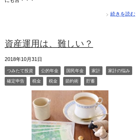
にも言・・・
続きを読む
資産運用は、難しい？
2018年10月31日
つみたて投資
公的年金
国民年金
家計
家計の悩み
確定申告
税金
税金
節約術
貯蓄