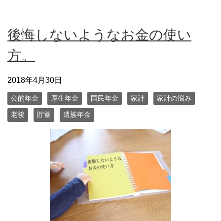
後悔しないようなお金の使い
方。
2018年4月30日
公的年金
厚生年金
国民年金
家計
家計の悩み
老後
貯蓄
遺族年金