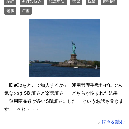
家計
家計の悩み
確定申告
税金
税金
節約術
老後
貯蓄
「iDeCoをどこで加入するか」 運用管理手数料ゼロで人
気なのは SBI証券と楽天証券！ どちらか悩まれた結果
「運用商品数が多いSBI証券にした」 というお話も聞きま
す。 それ・・・
続きを読む