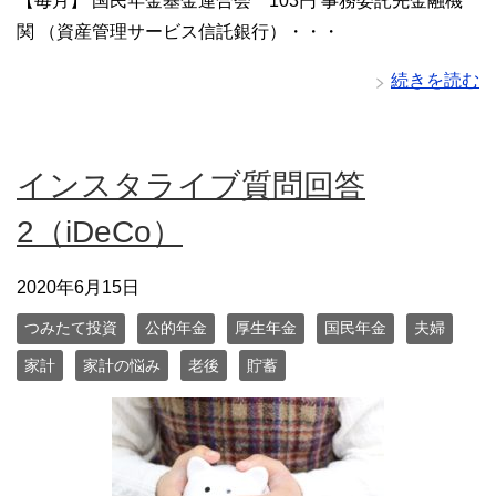
【毎月】 国民年金基金連合会 103円 事務委託先金融機
関 （資産管理サービス信託銀行）・・・
続きを読む
インスタライブ質問回答
2（iDeCo）
2020年6月15日
つみたて投資
公的年金
厚生年金
国民年金
夫婦
家計
家計の悩み
老後
貯蓄