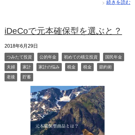
続きを読む
iDeCoで元本確保型を選ぶと？
2018年6月29日
つみたて投資
公的年金
初めての積立投資
国民年金
夫婦
家計
家計の悩み
税金
税金
節約術
老後
貯蓄