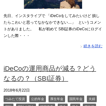
先日、インスタライブで 「iDeCoをしてみたいけど 損し
たらこわいと思ってなかなかできない…」 というコメン
トがありました。 私が初めて SBI証券のiDeCoにログイ
ンした際・・・
続きを読む
iDeCoの運用商品が減る？どう
なるの？（SBI証券）
2018年6月22日
つみたて投資
公的年金
厚生年金
国民年金
夫婦