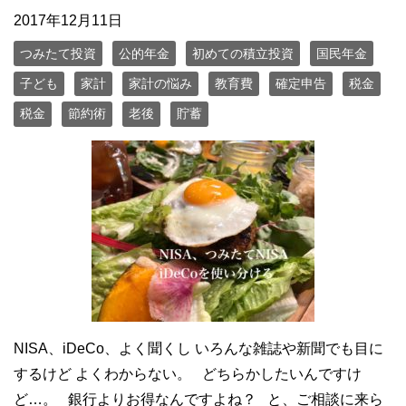
2017年12月11日
つみたて投資
公的年金
初めての積立投資
国民年金
子ども
家計
家計の悩み
教育費
確定申告
税金
税金
節約術
老後
貯蓄
NISA、iDeCo、よく聞くし いろんな雑誌や新聞でも目に
するけど よくわからない。 どちらかしたいんですけ
ど…。 銀行よりお得なんですよね？ と、ご相談に来ら