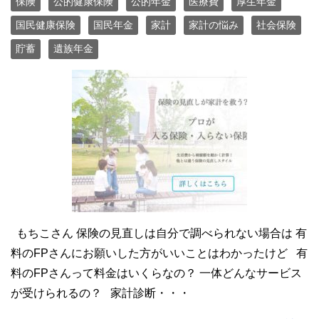
保険
公的健康保険
公的年金
医療費
厚生年金
国民健康保険
国民年金
家計
家計の悩み
社会保険
貯蓄
遺族年金
もちこさん 保険の見直しは自分で調べられない場合は 有
料のFPさんにお願いした方がいいことはわかったけど 有
料のFPさんって料金はいくらなの？ 一体どんなサービス
が受けられるの？ 家計診断・・・